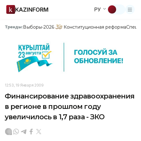
KAZINFORM
РУ
Выборы-2026
Конституционная реформа
Спецп
Тренды:
12:53, 19 Января 2009
Финансирование здравоохранения
в регионе в прошлом году
увеличилось в 1,7 раза - ЗКО