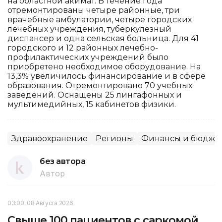
на областной акимат. В течение года
отремонтированы четыре районные, три
врачебные амбулатории, четыре городских
лечебных учреждения, туберкулезный
диспансер и одна сельская больница. Для 41
городского и 12 районных лечебно-
профилактических учреждений было
приобретено необходимое оборудование. На
13,3% увеличилось финансирование и в сфере
образования. Отремонтировано 70 учебных
заведений. Оснащены 25 лингафонных и
мультимедийных, 15 кабинетов физики.
Здравоохранение
Регионы
Финансы и бюдже
без автора
Автор
03:00, 08 Августа 2026
Свыше 100 пациентов с саркомой