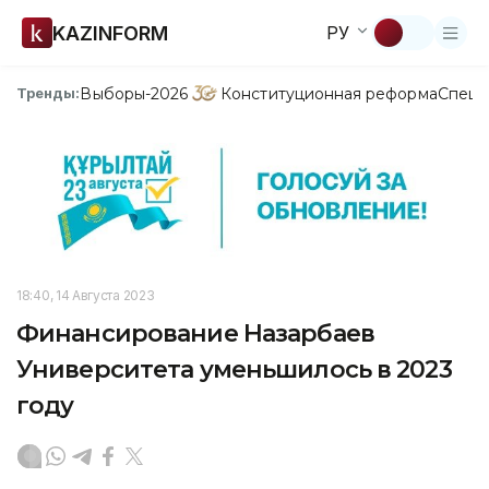
KAZINFORM
РУ
Выборы-2026
Конституционная реформа
Спецп
Тренды:
18:40, 14 Августа 2023
Финансирование Назарбаев
Университета уменьшилось в 2023
году