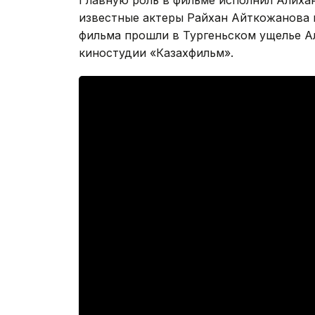
Главную роль в фильме исполнил Алихан
известные актеры Райхан Айткожанова 
фильма прошли в Тургеньском ущелье Ал
киностудии «Казахфильм».