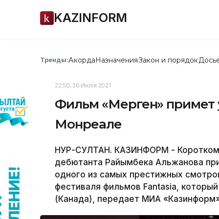
KAZINFORM
Акорда
Назначения
Закон и порядок
Дось
Тренды:
22:50, 26 Июля 2021
Фильм «Мерген» примет 
Монреале
НУР-СУЛТАН. КАЗИНФОРМ - Коротком
дебютанта Райымбека Альжанова при
одного из самых престижных смотро
фестиваля фильмов Fantasia, который
(Канада), передает МИА «Казинформ»