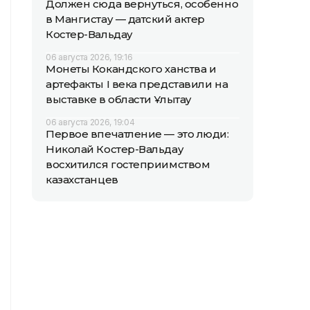
Должен сюда вернуться, особенно
в Мангистау — датский актер
Костер-Вальдау
06 августа 2026, 19:16
Монеты Кокандского ханства и
артефакты I века представили на
выставке в области Ұлытау
06 августа 2026, 19:04
Первое впечатление — это люди:
Николай Костер-Вальдау
восхитился гостеприимством
казахстанцев