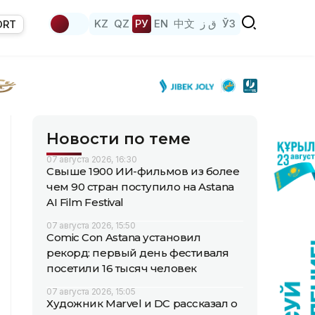
KZ
QZ
РУ
EN
中文
ق ز
ЎЗ
ORT
Новости по теме
07 августа 2026, 16:30
Свыше 1900 ИИ-фильмов из более
чем 90 стран поступило на Astana
AI Film Festival
07 августа 2026, 15:50
Comic Con Astana установил
рекорд: первый день фестиваля
посетили 16 тысяч человек
07 августа 2026, 15:05
Художник Marvel и DC рассказал о