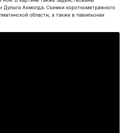
 Аби. В картине также задействованы
и Дулыга Акмолда. Съемки короткометражного
матинской области, а также в павильонах