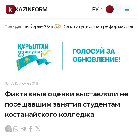
KAZINFORM
РУ
Выборы-2026
Конституционная реформа
Спецп
Тренды:
18:17, 15 Июня 2018
Фиктивные оценки выставляли не
посещавшим занятия студентам
костанайского колледжа