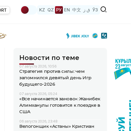
KZ
QZ
РУ
EN
中文
ق ز
ЎЗ
ORT
Новости по теме
07 августа 2026, 10:56
Стратегия против силы: чем
запомнился девятый день Игр
будущего-2026
07 августа 2026, 05:24
«Все начинается заново»: Жанибек
Алимханулы готовится к поездке в
США
06 августа 2026, 23:48
Велогонщик «Астаны» Кристиан