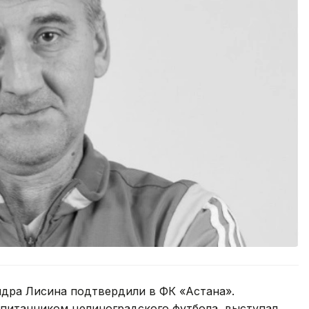
дра Лисина подтвердили в ФК «Астана».
спитанником целиноградского футбола, выступал