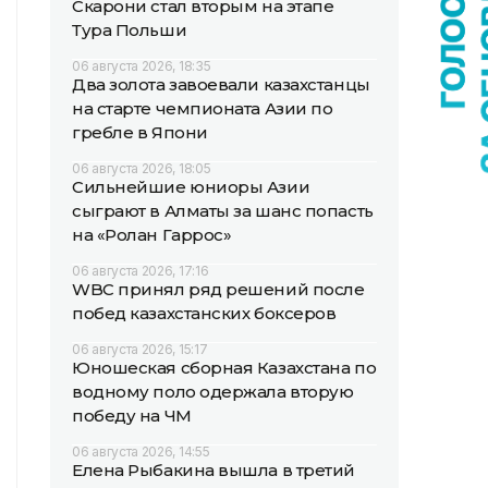
Скарони стал вторым на этапе
Тура Польши
06 августа 2026, 18:35
Два золота завоевали казахстанцы
на старте чемпионата Азии по
гребле в Япони
06 августа 2026, 18:05
Сильнейшие юниоры Азии
сыграют в Алматы за шанс попасть
на «Ролан Гаррос»
06 августа 2026, 17:16
WBC принял ряд решений после
побед казахстанских боксеров
06 августа 2026, 15:17
Юношеская сборная Казахстана по
водному поло одержала вторую
победу на ЧМ
06 августа 2026, 14:55
Елена Рыбакина вышла в третий