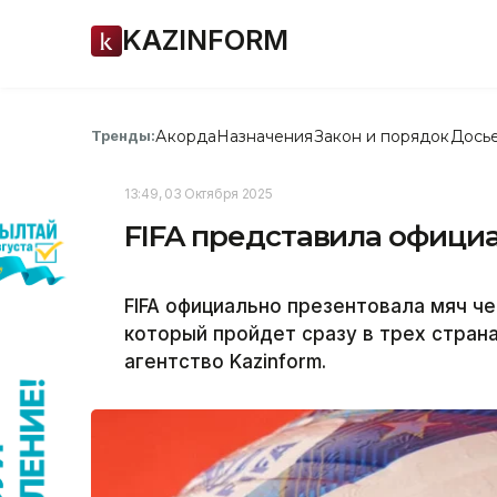
KAZINFORM
Акорда
Назначения
Закон и порядок
Дось
Тренды:
13:49, 03 Октября 2025
FIFA представила офици
FIFA официально презентовала мяч че
который пройдет сразу в трех стран
агентство Kazinform.