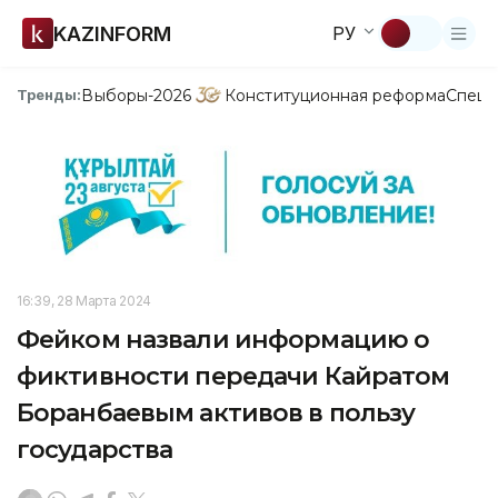
KAZINFORM
РУ
Выборы-2026
Конституционная реформа
Спецп
Тренды:
16:39, 28 Марта 2024
Фейком назвали информацию о
фиктивности передачи Кайратом
Боранбаевым активов в пользу
государства