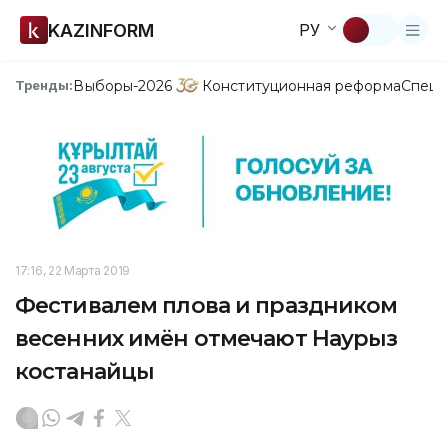
KAZINFORM
РУ
Выборы-2026
Конституционная реформа
Спецп
Тренды:
17:16, 22 Марта 2019
Фестивалем плова и праздником
весенних имён отмечают Наурыз
костанайцы