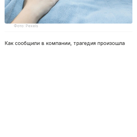
Фото: Pexels
Как сообщили в компании, трагедия произошла
5 августа в Аулиекольском районе. Во время
работ, связанных с опорами линии связи,
сотрудник линейно-технического цеха получил
травмы, несовместимые с жизнью.
По данным полиции, несчастный случай
произошел в поселке Москалевка.
Предварительно установлено, что
при проведении демонтажных работ на объекте
АО «Казахтелеком» на электромонтера упал
железобетонный столб. От полученных травм
мужчина скончался на месте происшествия.