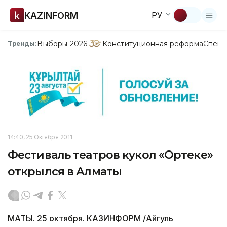
KAZINFORM
РУ
Выборы-2026
Конституционная реформа
Спецп
Тренды:
14:40, 25 Октября 2011
Фестиваль театров кукол «Ортеке»
открылся в Алматы
МАТЫ. 25 октября. КАЗИНФОРМ /Айгуль