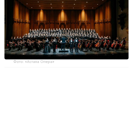
Фото: «Астана Опера»
За сезон театры страны представили 16 тысяч
постановок, выпустили 410 премьер и собрали 2
832 835 зрителей.
Одним из главных итогов сезона стало
расширение жанровой палитры. Среди заметных
премьер —
опера «Қыпшақ қызы Аппақ» в театре «Астана