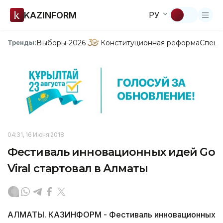
KAZINFORM
РУ
Выборы-2026
Конституционная реформа
Спецп
Тренды:
04:31, 16 Июня 2018
Фестиваль инновационных идей Go
Viral стартовал в Алматы
АЛМАТЫ. КАЗИНФОРМ - Фестиваль инновационных