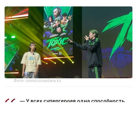
Фото: comicconastana.kz
— У всех супергероев одна способность
на всю жизнь. А у Фары — новая каждый
день. Звучит круто, но попробуй с таким
набором спасти мир… — так создатели
представили сюжет сериала.