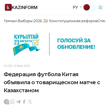
KAZINFORM
РУ
Выборы-2026
Конституционная реформа
Спецп
Тренды:
04:08, 13 Мая 2016
Федерация футбола Китая
объявила о товарищеском матче с
Казахстаном