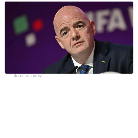
Фото: Анадолу
Международная федерация футбола (FIFA)
опубликовала в субботу, 8 августа, заявление,
в котором осудила «согласованные
и продолжающиеся попытки со стороны
некоторых лиц подорвать авторитет»
ее президента Джанни Инфантино на фоне