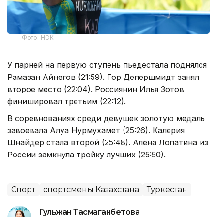
Фото: НОК
У парней на первую ступень пьедестала поднялся
Рамазан Айнегов (21:59). Гор Депершмидт занял
второе место (22:04). Россиянин Илья Зотов
финишировал третьим (22:12).
В соревнованиях среди девушек золотую медаль
завоевала Алуа Нурмухамет (25:26). Калерия
Шнайдер стала второй (25:48). Алёна Лопатина из
России замкнула тройку лучших (25:50).
Спорт
спортсмены Казахстана
Туркестан
Гульжан Тасмаганбетова