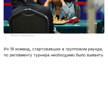
Фото: KazChess
Из 16 команд, стартовавших в групповом раунде,
по регламенту турнира необходимо было выявить
восемь сильнейших. Групповой этап длился
три дня. Участники сыграли на четырех досках
по шесть матчей с контролем времени быстрая
классика 45+30. Из каждой группы борьбу
продолжат по две сильнейшие команды.
В группе А четвертьфиналисты определились
досрочно. Первое место уверенно занял
Уральский государственный горный университет.