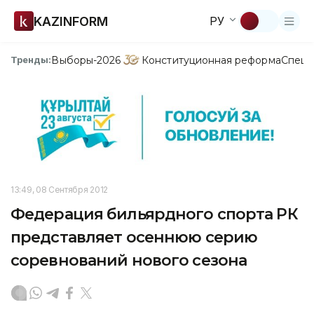
KAZINFORM
РУ
Выборы-2026
Конституционная реформа
Спецп
Тренды:
13:49, 08 Сентября 2012
Федерация бильярдного спорта РК
представляет осеннюю серию
соревнований нового сезона