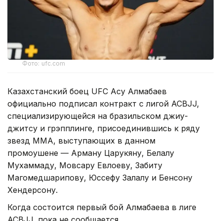
Фото: ufc.com
Казахстанский боец UFC Асу Алмабаев
официально подписал контракт с лигой ACBJJ,
специализирующейся на бразильском джиу-
джитсу и грэпплинге, присоединившись к ряду
звезд ММА, выступающих в данном
промоушене — Арману Царукяну, Белалу
Мухаммаду, Мовсару Евлоеву, Забиту
Магомедшарипову, Юссефу Залалу и Бенсону
Хендерсону.
Когда состоится первый бой Алмабаева в лиге
ACBJJ, пока не сообщается.