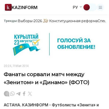
KAZINFORM
РУ
Выборы-2026
Конституционная реформа
Спецп
Тренды:
20:24, 11 Мая 2014
Фанаты сорвали матч между
«Зенитом» и «Динамо» (ФОТО)
АСТАНА. КАЗИНФОРМ - Футболисты «Зенита» и