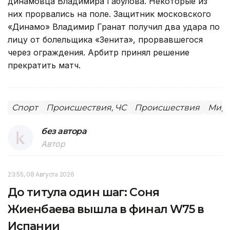
динамовца Владимира Габулова. Некоторые из
них прорвались на поле. Защитник московского
«Динамо» Владимир Гранат получил два удара по
лицу от болельщика «Зенита», прорвавшегося
через ограждения. Арбитр принял решение
прекратить матч.
Спорт
Происшествия, ЧС
Происшествия
Миро
без автора
Автор
23:55, 08 Августа 2026
До титула один шаг: Соня
Жиенбаева вышла в финал W75 в
Испании