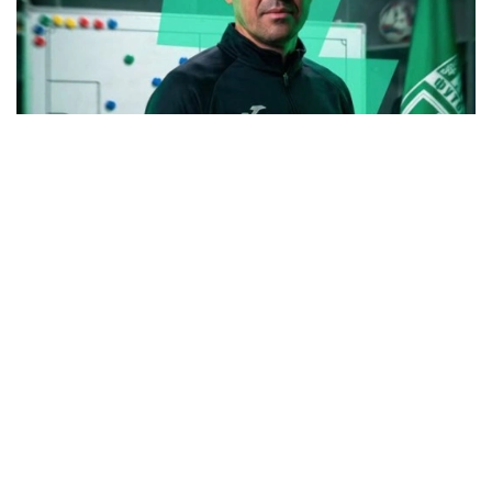
Фото: instagram.com/fc_atyrau
Для Смакова это не первый опыт работы в
качестве главного тренера. В разные годы он
входил в тренерский штаб «Ордабасы»,
возглавлял семейский «Елимай», а также работал
техническим директором «Астаны». В 2025 году
специалист руководил «Жетысу».
Под руководством Смакова «Елимай» добился
повышения в Премьер-лигу. После этого
специалист продолжил работу в «Астане» на
должности технического директора, а затем