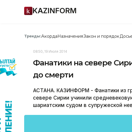
KAZINFORM
Акорда
Назначения
Закон и порядок
Дось
Тренды:
08:50, 19 Июля 2014
Фанатики на севере Сир
до смерти
АСТАНА. КАЗИНФОРМ - Фанатики из гр
севере Сирии учинили средневекову
шариатским судом в супружеской не