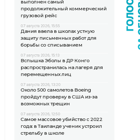
выполнен самый
продолжительный коммерческий
грузовой рейс
07 августа 2026, 15:55
Дания ввела в школах устную
защиту письменных работ для
борьбы со списыванием
07 августа 2026, 15:13
Вспышка Эболы в ДР Конго
распространилась на лагеря для
перемещенных лиц
07 августа 2026, 13:20
Около 500 самолетов Boeing
пройдут проверку в США из-за
возможных трещин
07 августа 2026, 12:50
Самое массовое убийство с 2022
года: в Таиланде ученик устроил
стрельбу в школе