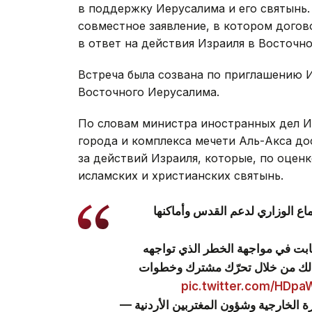
в поддержку Иерусалима и его святынь.
совместное заявление, в котором дого
в ответ на действия Израиля в Восточн
Встреча была созвана по приглашению 
Восточного Иерусалима.
По словам министра иностранных дел И
города и комплекса мечети Аль-Акса до
за действий Израиля, которые, по оцен
исламских и христианских святынь.
اع الوزاري لدعم القدس وأماكنها
-لثابت في مواجهة الخطر الذي تواجهه
ذلك من خلال تحرّك مشترك وخطوات
pic.twitter.com/HDp