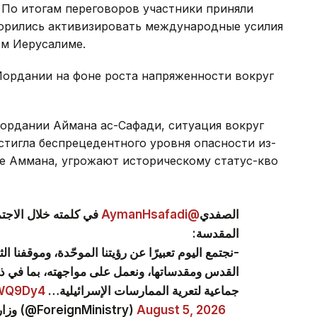
 По итогам переговоров участники приняли
ворились активизировать международные усилия
ом Иерусалиме.
Иордании на фоне роста напряженности вокруг
ордании Аймана ас-Сафади, ситуация вокруг
стигла беспрецедентного уровня опасности из-
ке Аммана, угрожают историческому статус-кво
في كلمته خلال الاجتم
@AymanHsafadi
الصفدي
المقدسة:
نجتمع اليوم تعبيرًا عن رؤيتنا الموحّدة، وموقفنا ا
القدس ومقدساتها، ونعمل على مواجهته، بما في 
aWQ9Dy4
جماعية لتعرية الممارسات الإسرائيلية…
— وزارة الخارجية وشؤون المغتربين الأردنية (@ForeignMinistry)
August 5, 2026