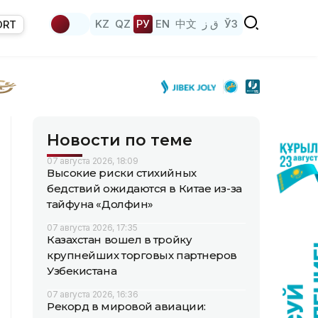
KZ
QZ
РУ
EN
中文
ق ز
ЎЗ
ORT
Новости по теме
07 августа 2026, 18:09
Высокие риски стихийных
бедствий ожидаются в Китае из-за
тайфуна «Долфин»
07 августа 2026, 17:35
Казахстан вошел в тройку
крупнейших торговых партнеров
Узбекистана
07 августа 2026, 16:36
Рекорд в мировой авиации: