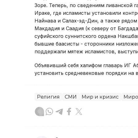
Зоре. Теперь, по сведениям ливанской га
Ираке, где исламисты установили конт
Найнава и Салах-эд-Дин, а также рядом 
Макдадия и Саадия (к северу от Багдада
суфийского суннитского ордена Накшба
бывшие баасисты - сторонники низложе
поддержали мятеж исламистов, выступи
Объявивший себя халифом главарь ИГ Аб
установить средневековые порядки на в
Религия
СМИ
Мир и кризис
Миро