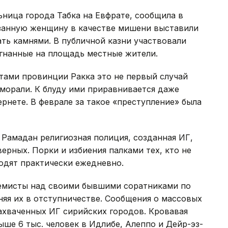
ьница города Табка на Евфрате, сообщила в
язанную женщину в качестве мишени выставили
ть камнями. В публичной казни участвовали
огнанные на площадь местные жители.
ами провинции Ракка это не первый случай
морали. К блуду ими приравнивается даже
рнете. В феврале за такое «преступление» была
 Рамадан религиозная полиция, созданная ИГ,
ерных. Порки и избиения палками тех, кто не
одят практически ежедневно.
ремисты над своими бывшими соратниками по
яя их в отступничестве. Сообщения о массовых
захваченных ИГ сирийских городов. Кровавая
ыше 6 тыс. человек в Идлибе, Алеппо и Дейр-эз-