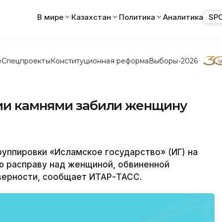
В мире
Казахстан
Политика
Аналитика
SP
е
Спецпроекты
Конституционная реформа
Выборы-2026
ии камнями забили женщину
уппировки «Исламское государство» (ИГ) на
ю расправу над женщиной, обвиненной
верности, сообщает ИТАР-ТАСС.