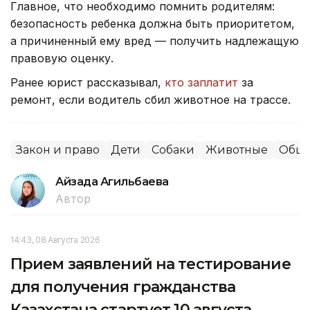
Главное, что необходимо помнить родителям:
безопасность ребенка должна быть приоритетом,
а причиненный ему вред — получить надлежащую
правовую оценку.
Ранее юрист рассказывал,
кто заплатит
за
ремонт, если водитель сбил животное на трассе.
Закон и право
Дети
Собаки
Животные
Обще
Айзада Агильбаева
Автор
14:43, 08 Августа 2026
Прием заявлений на тестирование
для получения гражданства
Казахстана стартует 10 августа