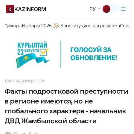
KAZINFORM
РУ
Выборы-2026
Конституционная реформа
Спецп
Тренды:
13:46, 14 Декабря 2009
Факты подростковой преступности
в регионе имеются, но не
глобального характера - начальник
ДВД Жамбылской области