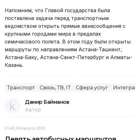
Напомним, что Главой государства была
поставлена задача перед транспортным
ведомством открыть прямые авиасообщения с
крупными городами мира в пределах
семичасового полета. В этом году были открыты
маршруты по направлениям Астана-Ташкент,
Астана-Баку, Астана-Санкт-Петербург и Алматы-
Казань.
Транспорт
Связь, ТВ, IT
Сфера услуг
Интеграци
Дамир Байманов
Автор
01:48, 08 Августа 2026
Девять автобусных маршрутов