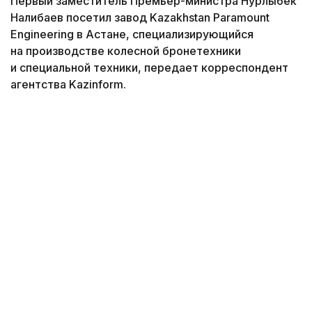
Первый заместитель Премьер-министра Нурлыбек
Налибаев посетил завод Kazakhstan Paramount
Engineering в Астане, специализирующийся
на производстве колесной бронетехники
и специальной техники, передает корреспондент
агентства Kazinform.
Фото: Солтан Жексенбеков / Kazinform