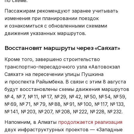
по схеме.
Пассажирам рекомендуют заранее учитывать
изменения при планировании поездок
и ознакомиться с обновленными схемами
движения указанных маршрутов.
Восстановят маршруты через «Саяхат»
Кроме того, завершено строительство
транспортно-пересадочного узла «Автовокзал
Саяхат» на пересечении улицы Пушкина
и проспекта Райымбека. В связи с этим 8 августа
будут восстановлены схемы движения маршрутов
№ 4, № 7, № 11, № 17, № 29, № 42, № 50, № 54, № 59,
№ 69, № 71, № 79, № 88, № 91, № 100, № 117, № 133,
№ 141, № 203, № 207, № 208, № 222, № 228, № 232.
Напомним, в Алматы
продолжается реализация
двух инфраструктурных проектов — «Западные