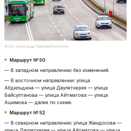
Фото: Александр Павский/Kazinform
Маршрут № 50
— В западном направлении: без изменений.
— В восточном направлении: улица
Абдильдина — улица Даулеткерея — улица
Байсултанова — улица Айтматова — улица
Ашимова — далее по схеме.
Маршрут № 52
— В северном направлении: улица Жандосова —
улица Даулеткерея — улица Айтматова — улица