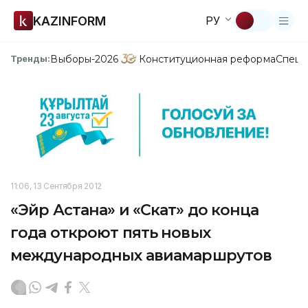
KAZINFORM
РУ
Выборы-2026
Конституционная реформа
Спецп
Тренды:
11:06, 13 Сентября 2012
«Эйр Астана» и «Скат» до конца
года откроют пять новых
международных авиамаршрутов