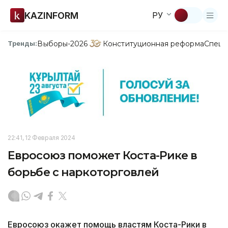
KAZINFORM
РУ
Выборы-2026
Конституционная реформа
Спецп
Тренды:
22:41, 12 Февраля 2024
Евросоюз поможет Коста-Рике в
борьбе с наркоторговлей
Евросоюз окажет помощь властям Коста-Рики в