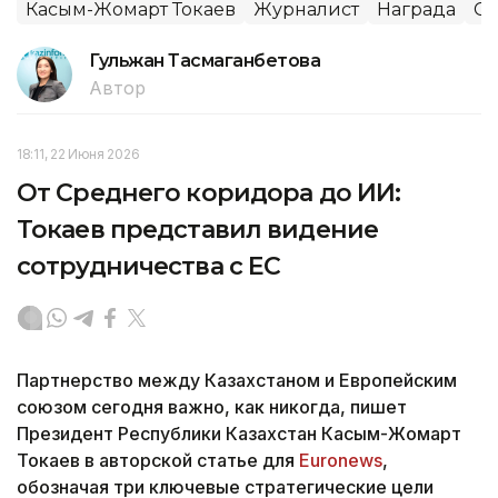
Касым-Жомарт Токаев
Журналист
Награда
С
Гульжан Тасмаганбетова
Автор
18:11, 22 Июня 2026
От Среднего коридора до ИИ:
Токаев представил видение
сотрудничества с ЕС
Партнерство между Казахстаном и Европейским
союзом сегодня важно, как никогда, пишет
Президент Республики Казахстан Касым-Жомарт
Токаев в авторской статье для
Euronews
,
обозначая три ключевые стратегические цели