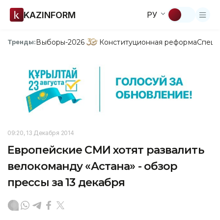
KAZINFORM
РУ
Выборы-2026
Конституционная реформа
Спецп
Тренды:
09:20, 13 Декабря 2014
Европейские СМИ хотят развалить
велокоманду «Астана» - обзор
прессы за 13 декабря