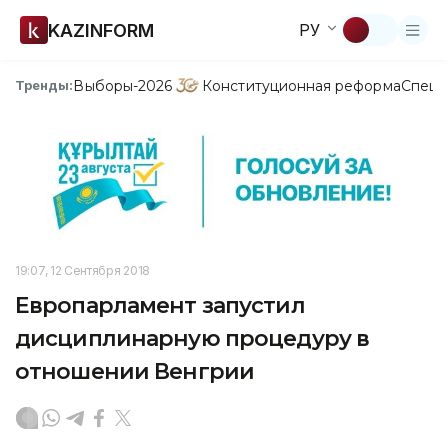
KAZINFORM
РУ
Выборы-2026
Конституционная реформа
Спецп
Тренды:
19:07, 12 Сентября 2018
Европарламент запустил
дисциплинарную процедуру в
отношении Венгрии