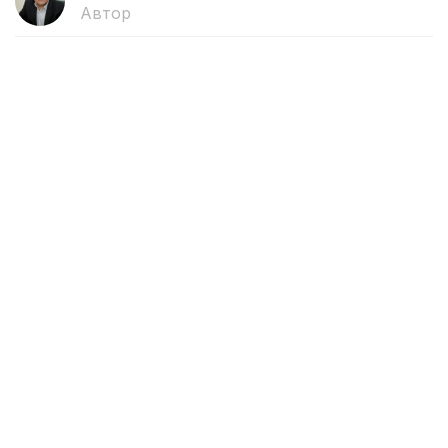
Автор
02:27, 01 Августа 2026
Новые правила для ИИ вступают в
силу в Евросоюзе со 2 августа
С 2 августа 2026 года Европейская комиссия
и национальные органы государств-членов
ЕС начнут применять положения Закона
об искусственном интеллекте (AI Act). В этот же
день вступят в силу новые требования
к прозрачности систем ИИ, передает Kazinform
со ссылкой на Европейскую комиссию.