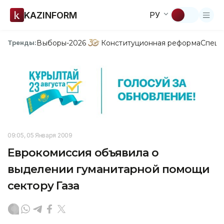
KAZINFORM
РУ
Выборы-2026
Конституционная реформа
Спецп
Тренды:
09:05, 05 Января 2009
Еврокомиссия объявила о
выделении гуманитарной помощи
сектору Газа