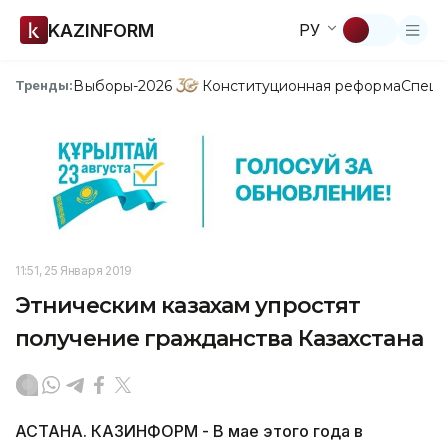
KAZINFORM
РУ
Выборы-2026
Конституционная реформа
Спецп
Тренды:
11:51, 25 Января 2019
Этническим казахам упростят
получение гражданства Казахстана
АСТАНА. КАЗИНФОРМ - В мае этого года в