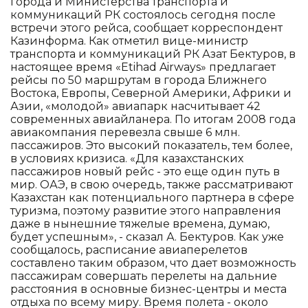
города и Министерства транспорта и
коммуникаций РК состоялось сегодня после
встречи этого рейса, сообщает корреспондент
Казинформа. Как отметил вице-министр
транспорта и коммуникаций РК Азат Бектуров, в
настоящее время «Etihad Airways» предлагает
рейсы по 50 маршрутам в города Ближнего
Востока, Европы, Северной Америки, Африки и
Азии, «молодой» авиапарк насчитывает 42
современных авиайланера. По итогам 2008 года
авиакомпания перевезла свыше 6 млн.
пассажиров. Это высокий показатель, тем более,
в условиях кризиса. «Для казахстанских
пассажиров новый рейс - это еще один путь в
мир. ОАЭ, в свою очередь, также рассматривают
Казахстан как потенциального партнера в сфере
туризма, поэтому развитие этого направления
даже в нынешние тяжелые времена, думаю,
будет успешным», - сказал А. Бектуров. Как уже
сообщалось, расписание авиаперелетов
составлено таким образом, что дает возможность
пассажирам совершать перелеты на дальние
расстояния в основные бизнес-центры и места
отдыха по всему миру. Время полета - около