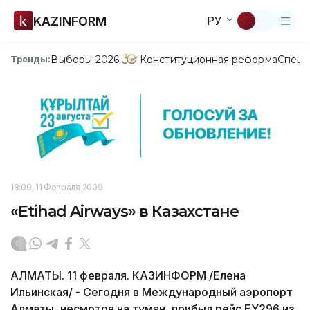
KAZINFORM
РУ
Выборы-2026
Конституционная реформа
Спецп
Тренды:
18:09, 11 Февраля 2009
«Etihad Airways» в Казахстане
АЛМАТЫ. 11 февраля. КАЗИНФОРМ /Елена
Ильинская/ - Сегодня в Международный аэропорт
Алматы, несмотря на туман, прибыл рейс EY296 из