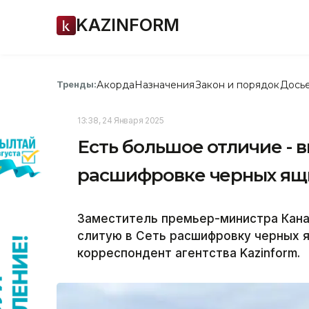
KAZINFORM
Акорда
Назначения
Закон и порядок
Дось
Тренды:
13:38, 24 Января 2025
Есть большое отличие - 
расшифровке черных ящ
Заместитель премьер-министра Кан
слитую в Сеть расшифровку черных 
корреспондент агентства Kazinform.