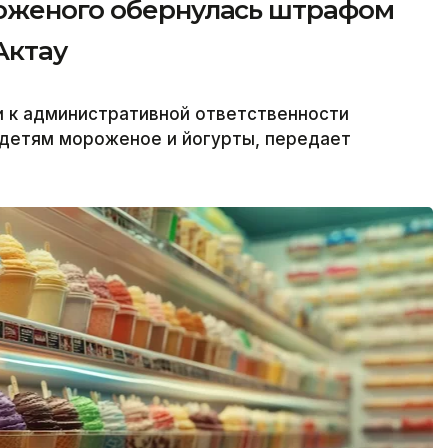
оженого обернулась штрафом
Актау
и к административной ответственности
л детям мороженое и йогурты, передает