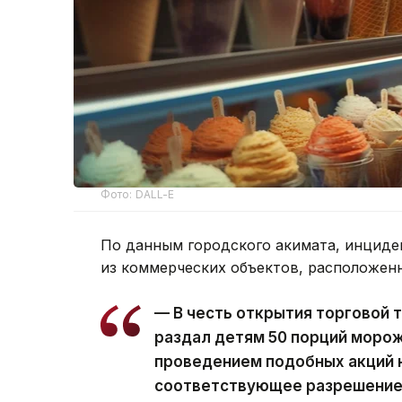
Фото: DALL-E
По данным городского акимата, инциден
из коммерческих объектов, расположен
— В честь открытия торговой 
раздал детям 50 порций морож
проведением подобных акций 
соответствующее разрешение 