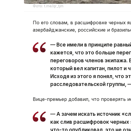
Фото: t.me/qr_tjm
По его словам, в расшифровке черных я
азербайджанские, российские и бразиль
— Все имели в принципе равный
кажется, что это больше пере
переговоров членов экипажа. 
который вел капитан, пилот и 
Исходя из этого я понял, что э
расследовательской группы, —
Вице-премьер добавил, что проверять и
— А зачем искать источник «с
как слив расшифровок черных я
что-то опубликовал, это не оз