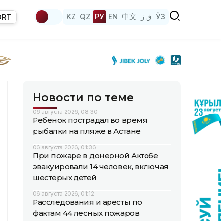
KZ
QZ
РУ
EN
中文
ق ز
ЎЗ
ORT
Новости по теме
06 августа 2026, 08:30
Ребенок пострадал во время
рыбалки на пляже в Астане
06 августа 2026, 01:36
При пожаре в донерной Актобе
эвакуировали 14 человек, включая
шестерых детей
06 августа 2026, 01:12
Расследования и аресты по
фактам 44 лесных пожаров