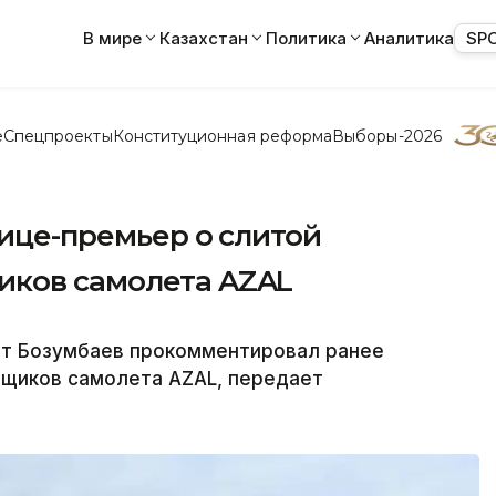
В мире
Казахстан
Политика
Аналитика
SP
е
Спецпроекты
Конституционная реформа
Выборы-2026
вице-премьер о слитой
иков самолета AZAL
ат Бозумбаев прокомментировал ранее
ящиков самолета AZAL, передает