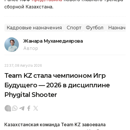
сборной Казахстана.
Кадровые назначения
Спорт
Футбол
Назначе
Жанара Мухамедиярова
Автор
22:37, 08 Августа 2026
Team KZ стала чемпионом Игр
Будущего — 2026 в дисциплине
Phygital Shooter
Казахстанская команда Team KZ завоевала