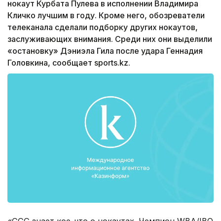
нокаут Курбата Пулева в исполнении Владимира
Кличко лучшим в году. Кроме него, обозреватели
телеканала сделали подборку других нокаутов,
заслуживающих внимания. Среди них они выделили
«остановку» Дэниэла Гила после удара Геннадия
Головкина, сообщает sports.kz.
«GGG знает кое-что о нокаутах. Чемпион WBA/IBO