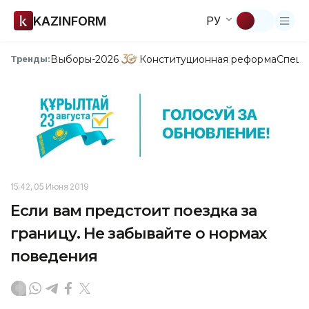
KAZINFORM
РУ
Выборы-2026
Конституционная реформа
Спецп
Тренды:
15:42, 05 Июня 2019
Если вам предстоит поездка за
границу. Не забывайте о нормах
поведения