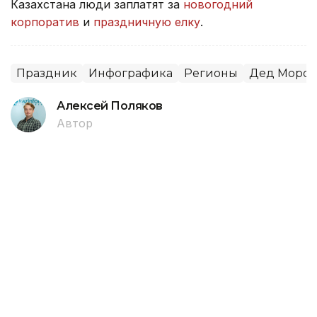
Казахстана люди заплатят за
новогодний
корпоратив
и
праздничную елку
.
Праздник
Инфографика
Регионы
Дед Мороз
Алексей Поляков
Автор
11:00, 17 Мая 2024
В Казахстане лакшери-помидоры
стоят 5900 тенге - обзор цен
По данным Бюро национальной статистики
Агентства по стратегическому планированию и