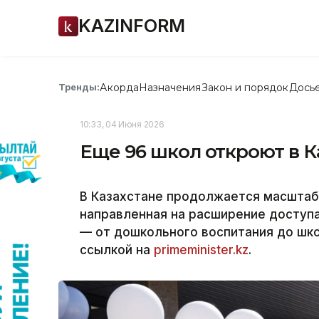
KAZINFORM
Акорда
Назначения
Закон и порядок
Дось
Тренды:
10:33, 04 Июня 2026
Еще 96 школ откроют в К
В Казахстане продолжается масштаб
направленная на расширение доступа
— от дошкольного воспитания до шко
ссылкой на
primeminister.kz
.