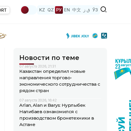
KZ
QZ
РУ
EN
中文
ق ز
ЎЗ
ORT
Новости по теме
07 августа 2026, 21:31
Казахстан определил новые
направления торгово-
экономического сотрудничества с
рядом стран
07 августа 2026, 16:42
Arlan, Alan и Barys: Нурлыбек
Налибаев ознакомился с
производством бронетехники в
Астане