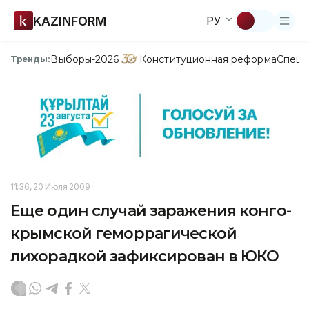
KAZINFORM
РУ
Выборы-2026
Конституционная реформа
Спецп
Тренды:
11:36, 20 Июля 2009
Еще один случай заражения конго-
крымской геморрагической
лихорадкой зафиксирован в ЮКО