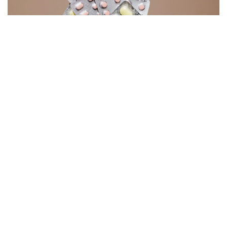
Фото: pexels
Наиболее заметно подешевели отдельные
антибиотики, препараты от сердечно-сосудистых
заболеваний и болезней желудочно-кишечного
тракта.
По данным Минздрава, прежнюю стоимость
сохранили 1 267 препаратов. При этом у 147
лекарств цены снизились более чем на 20%, еще
у 198 — на 10–20%, а у 244 препаратов — на 5–