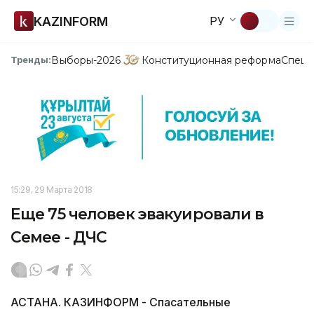
KAZINFORM
РУ
Выборы-2026
Конституционная реформа
Спецп
Тренды:
15:29, 29 Марта 2018
Еще 75 человек эвакуировали в
Семее - ДЧС
АСТАНА. КАЗИНФОРМ - Спасательные