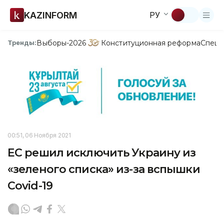
KAZINFORM
РУ
Выборы-2026
Конституционная реформа
Спецп
Тренды:
00:51, 06 Ноября 2021
ЕС решил исключить Украину из
«зеленого списка» из-за вспышки
Covid-19