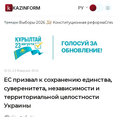
KAZINFORM
РУ
Выборы-2026
Конституционная реформа
Спецп
Тренды:
15:10, 23 Февраля 2014
ЕС призвал к сохранению единства,
суверенитета, независимости и
территориальной целостности
Украины