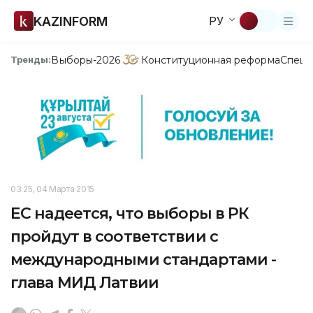
KAZINFORM
РУ
Выборы-2026
Конституционная реформа
Спецп
Тренды:
03:25, 04 Марта 2015
ЕС надеется, что выборы в РК
пройдут в соответствии с
международными стандартами -
глава МИД Латвии