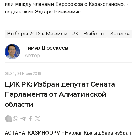
или между членами Евросоюза с Казахстаном», -
подытожил Эдгарс Ринкевичс.
Выборы 2016 в Мажилис РК
Выборы
Интеграци
Тимур Дюсекеев
Автор
09:34, 04 Июля 2016
ЦИК РК: Избран депутат Сената
Парламента от Алматинской
области
АСТАНА. КАЗИНФОРМ - Нурлан Кылышбаев избран