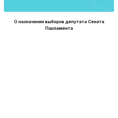
О назначении выборов депутата Сената
Парламента
Республики Казахстан от Алматинской области
вместо выбывшего
В соответствии с подпунктом 13) статьи 12,
подпунктом 3) пункта 1, пунктом 4 статьи 69 и
пунктом 1 статьи 83 Конституционного закона
Республики Казахстан от 28 сентября 1995 года «О
выборах в Республике Казахстан» Центральная
избирательная комиссия Республики Казахстан
ПОСТАНОВЛЯЕТ:
1. Назначить на 1 июля 2016 года выборы депутата
Сената Парламента Республики Казахстан от
Алматинской области вместо выбывшего.