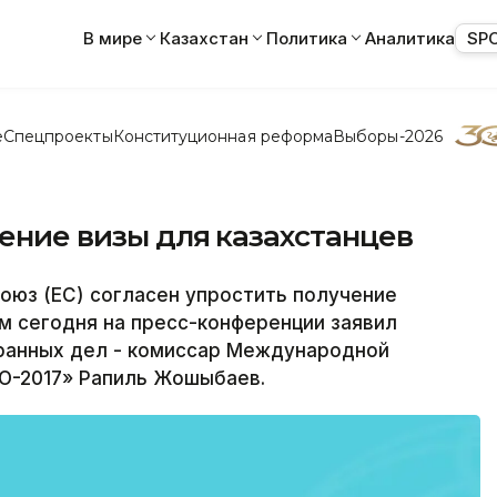
В мире
Казахстан
Политика
Аналитика
SP
е
Спецпроекты
Конституционная реформа
Выборы-2026
чение визы для казахстанцев
оюз (ЕС) согласен упростить получение
ом сегодня на пресс-конференции заявил
ранных дел - комиссар Международной
О-2017» Рапиль Жошыбаев.