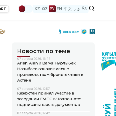
KZ
QZ
РУ
EN
中文
ق ز
ЎЗ
ORT
Новости по теме
07 августа 2026, 16:42
Arlan, Alan и Barys: Нурлыбек
Налибаев ознакомился с
производством бронетехники в
Астане
07 августа 2026, 12:57
Казахстан принял участие в
заседании ЕМПС в Чолпон-Ате:
подписаны шесть документов
07 августа 2026, 12:42