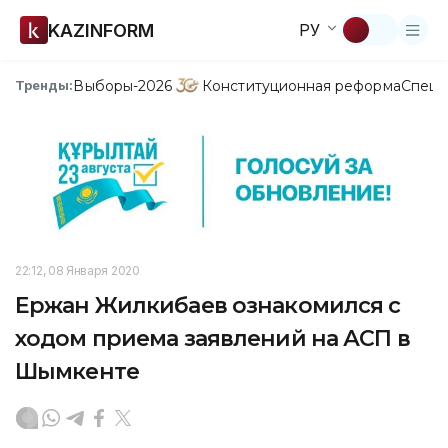
KAZINFORM
РУ
Выборы-2026
Конституционная реформа
Спецп
Тренды:
22:12, 08 Января 2020
Ержан Жилкибаев ознакомился с
ходом приема заявлений на АСП в
Шымкенте