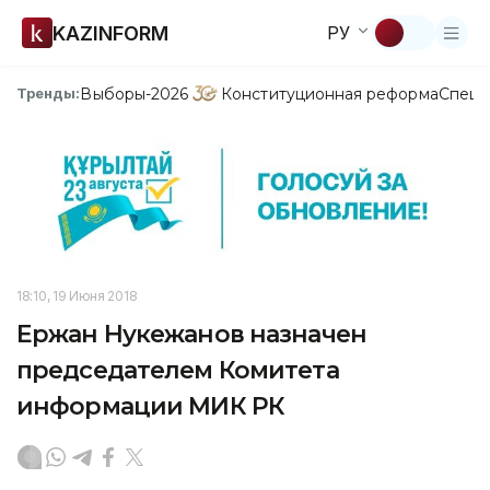
KAZINFORM
РУ
Выборы-2026
Конституционная реформа
Спецп
Тренды:
18:10, 19 Июня 2018
Ержан Нукежанов назначен
председателем Комитета
информации МИК РК