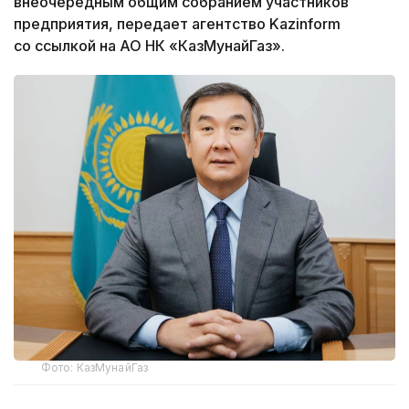
внеочередным общим собранием участников
предприятия, передает агентство Kazinform
со ссылкой на АО НК «КазМунайГаз».
Фото: КазМунайГаз