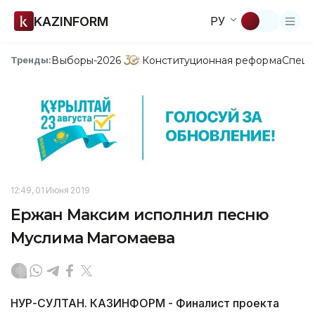
KAZINFORM
РУ
Выборы-2026
Конституционная реформа
Спецп
Тренды:
12:49, 01 Июня 2019
Ержан Максим исполнил песню
Муслима Магомаева
НУР-СУЛТАН. КАЗИНФОРМ - Финалист проекта