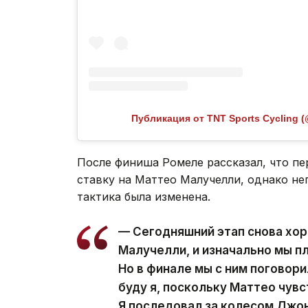
Публикация от TNT Sports Cycling (
После финиша Ромеле рассказал, что п
ставку на Маттео Малучелли, однако н
тактика была изменена.
— Сегодняшний этап снова хо
Малучелли, и изначально мы пл
Но в финале мы с ним поговори
буду я, поскольку Маттео чув
Я последовал за колесом Джон