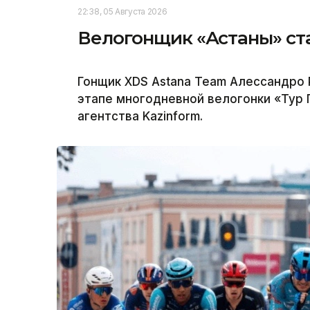
22:38, 05 Августа 2026
Велогонщик «Астаны» ст
Гонщик XDS Astana Team Алессандро
этапе многодневной велогонки «Тур
агентства Kazinform.