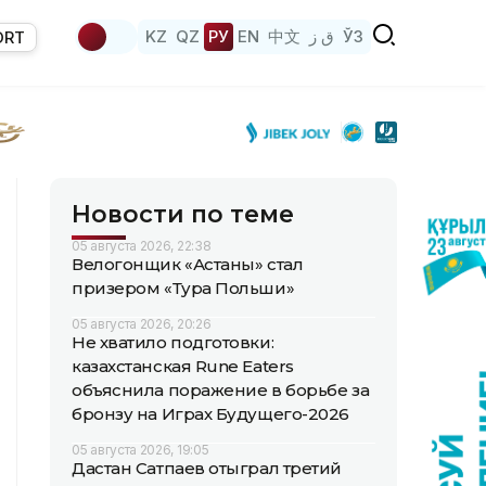
KZ
QZ
РУ
EN
中文
ق ز
ЎЗ
ORT
Новости по теме
05 августа 2026, 22:38
Велогонщик «Астаны» стал
призером «Тура Польши»
05 августа 2026, 20:26
Не хватило подготовки:
казахстанская Rune Eaters
объяснила поражение в борьбе за
бронзу на Играх Будущего-2026
05 августа 2026, 19:05
Дастан Сатпаев отыграл третий