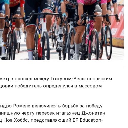
ометра прошел между Гожувом-Велькопольским
нцовки победитель определился в массовом
ндро Ромеле включился в борьбу за победу
финишную черту пересек итальянец Джонатан
ец Ноа Хоббс, представляющий EF Education-