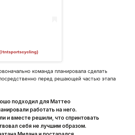
@tntsportscycling)
ервоначально команда планировала сделать
епосредственно перед решающей частью этапа
рошо подходил для Маттео
анировали работать на него.
ли и вместе решили, что спринтовать
ствовал себя не лучшим образом.
атана Милана и постарался