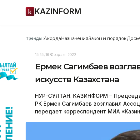
KAZINFORM
Акорда
Назначения
Закон и порядок
Дось
Тренды:
15:25, 16 Февраля 2022
Ермек Сагимбаев возгла
искусств Казахстана
НУР-СУЛТАН. КАЗИНФОРМ – Председа
РК Ермек Сагимбаев возглавил Ассоц
передает корреспондент МИА «Кази