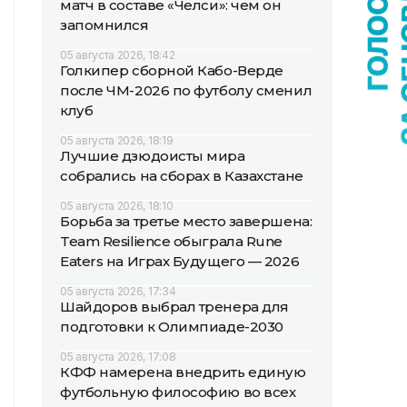
матч в составе «Челси»: чем он
запомнился
05 августа 2026, 18:42
Голкипер сборной Кабо-Верде
после ЧМ-2026 по футболу сменил
клуб
05 августа 2026, 18:19
Лучшие дзюдоисты мира
собрались на сборах в Казахстане
05 августа 2026, 18:10
Борьба за третье место завершена:
Team Resilience обыграла Rune
Eaters на Играх Будущего — 2026
05 августа 2026, 17:34
Шайдоров выбрал тренера для
подготовки к Олимпиаде-2030
05 августа 2026, 17:08
КФФ намерена внедрить единую
футбольную философию во всех