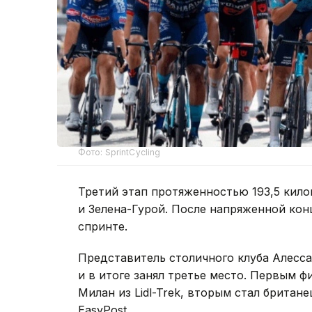
Фото: SprintCycling
Третий этап протяженностью 193,5 кил
и Зелена-Гурой. После напряженной ко
спринте.
Представитель столичного клуба Алесса
и в итоге занял третье место. Первым 
Милан из Lidl-Trek, вторым стал британ
EasyPost.