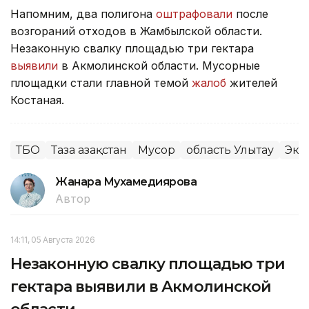
Напомним, два полигона
оштрафовали
после
возгораний отходов в Жамбылской области.
Незаконную свалку площадью три гектара
выявили
в Акмолинской области. Мусорные
площадки стали главной темой
жалоб
жителей
Костаная.
ТБО
Таза Қазақстан
Мусор
область Улытау
Эко
Жанара Мухамедиярова
Автор
14:11, 05 Августа 2026
Незаконную свалку площадью три
гектара выявили в Акмолинской