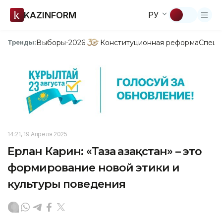
KAZINFORM
РУ
Выборы-2026
Конституционная реформа
Спецп
Тренды:
14:21, 19 Апреля 2025
Ерлан Карин: «Таза Қазақстан» – это
формирование новой этики и
культуры поведения