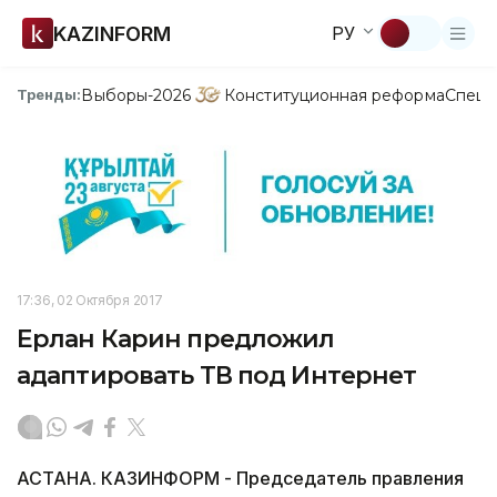
KAZINFORM
РУ
Выборы-2026
Конституционная реформа
Спецп
Тренды:
17:36, 02 Октября 2017
Ерлан Карин предложил
адаптировать ТВ под Интернет
АСТАНА. КАЗИНФОРМ - Председатель правления