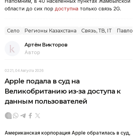
Напомним, в 40 населенных пунктах Жамбылской
области до сих пор
доступна
только связь 2G.
Село
Регионы Казахстана
Связь, ТВ, IT
Павлод
Артём Викторов
Автор
02:21, 04 Августа 2026
Apple подала в суд на
Великобританию из-за доступа к
данным пользователей
Американская корпорация Apple обратилась в суд,