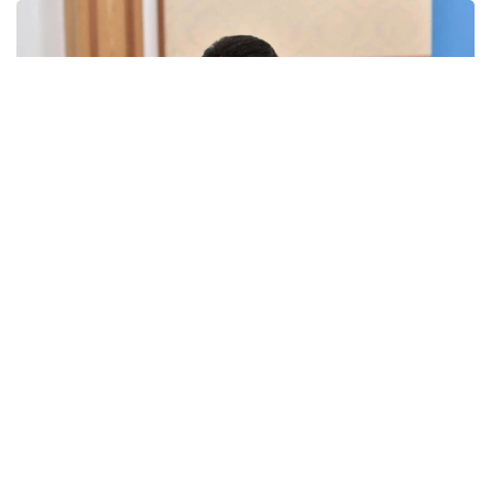
Фото: Акорда
— Сегодня мы стали свидетелями
большого исторического события. По
поручению Главы государства Касым-
Жомарта Токаева началось строительство
нескольких стратегически важных