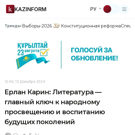
KAZINFORM
РУ
Выборы-2026
Конституционная реформа
Спецп
Тренды:
12:49, 13 Декабря 2024
Ерлан Карин: Литература —
главный ключ к народному
просвещению и воспитанию
будущих поколений