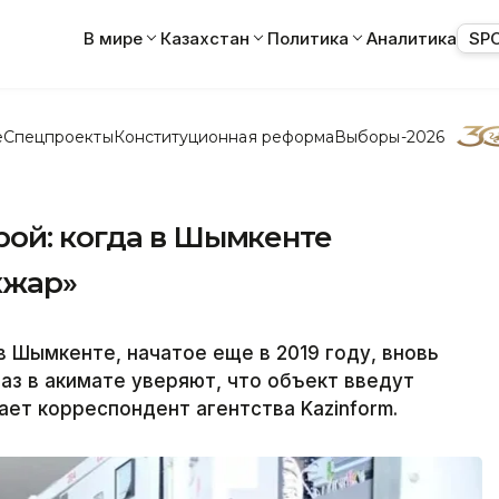
В мире
Казахстан
Политика
Аналитика
SP
е
Спецпроекты
Конституционная реформа
Выборы-2026
рой: когда в Шымкенте
кжар»
 Шымкенте, начатое еще в 2019 году, вновь
аз в акимате уверяют, что объект введут
ает корреспондент агентства Kazinform.