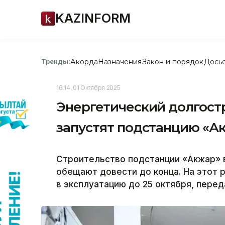
KAZINFORM
Акорда
Назначения
Закон и порядок
Дось
Тренды:
16:14, 01 Октября 2025
Энергетический долгост
запустят подстанцию «А
Строительство подстанции «Акжар» в
обещают довести до конца. На этот р
в эксплуатацию до 25 октября, перед