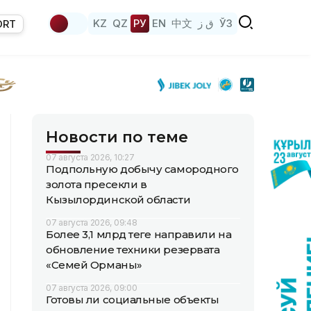
KZ
QZ
РУ
EN
中文
ق ز
ЎЗ
ORT
Новости по теме
07 августа 2026, 10:27
Подпольную добычу самородного
золота пресекли в
Кызылординской области
07 августа 2026, 09:48
Более 3,1 млрд теңге направили на
обновление техники резервата
«Семей Орманы»
07 августа 2026, 09:00
Готовы ли социальные объекты