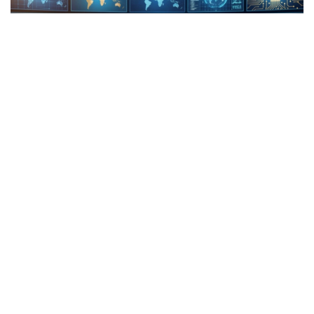
Коллаж: Kazinform
Report: В Казахстане построят
медеплавильный завод, инвестиции
составят $1,6 млрд
Азербайджанское информационное агентство
Report
пишет о строительстве в Казахстане
нового медеплавильного завода стоимостью