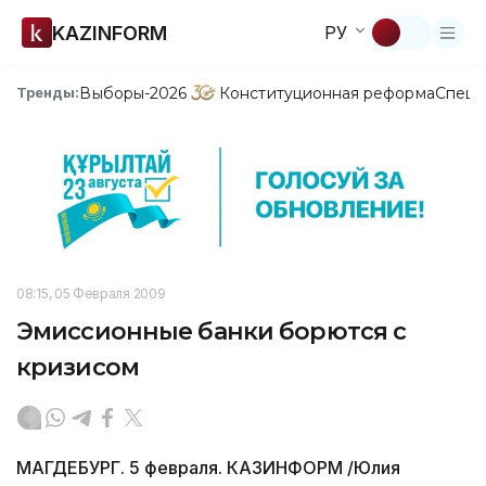
KAZINFORM
РУ
Выборы-2026
Конституционная реформа
Спецп
Тренды:
08:15, 05 Февраля 2009
Эмиссионные банки борются с
кризисом
МАГДЕБУРГ. 5 февраля. КАЗИНФОРМ /Юлия