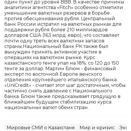
один пункт до уровня BBB. В качестве причины
аналитики агентства «Fitch» особенно отметили
уменьшение валютных резервов в борьбе
против обесценивания рубля. Центральный
банк России истратил на валютных рынках для
поддержки рубля более 210 миллиардов
долларов США (163 млрд. евро), что составляет
почти одну треть всех валютных запасов
страны.Национальный банк РК также был
вынужден принять активное участие в
операциях на валютном рынке. Курс
казахстанского тенге упал на 18%: со 120 до 150
тенге за доллар. Мартин Блюм - финансовый
эксперт по восточной Европе венского
отделения крупнейшего итальянского банка
«UniCredit» - считает этот шаг достаточным, чтобы
частично снять давление с Национального
банка. Блюм также предсказывает грядущую в
ближайшем будущем стабилизацию курса
национальных валют обеих стран.
Мировые СМИ о Казахстане
Мир и кризис
Эко