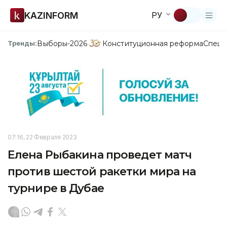
KAZINFORM
РУ
Выборы-2026
Конституционная реформа
Спецп
Тренды:
07:16, 22 Февраля 2023
Елена Рыбакина проведет матч
против шестой ракетки мира на
турнире в Дубае