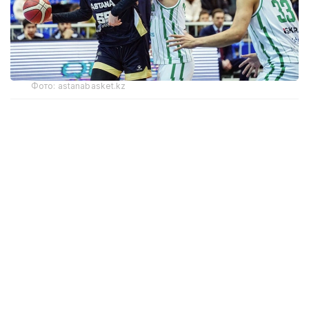
Фото: astanabasket.kz
По словам председателя Комитета по делам
спорта и физической культуры МТС РК Руслана
Есеналина, в последние годы результаты
выступлений клуба на международной арене
не соответствовали поставленным задачам
и ожиданиям.
— По итогам прошлого сезона Единой лиги
ВТБ БК «Астана» занял последнее, 12-е
место, одержав лишь две победы в 44
матчах. Процент поражений превысил
95%, что стало худшим результатом клуба