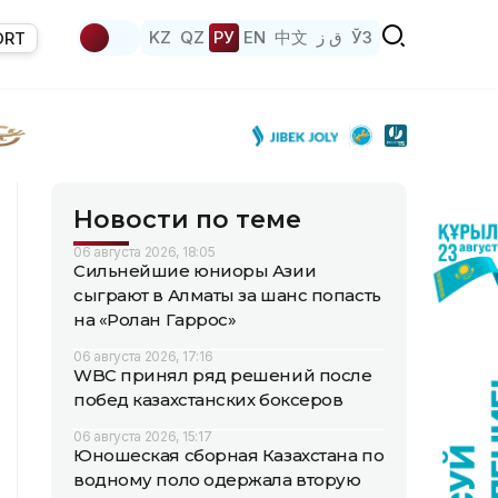
KZ
QZ
РУ
EN
中文
ق ز
ЎЗ
ORT
Новости по теме
06 августа 2026, 18:05
Сильнейшие юниоры Азии
сыграют в Алматы за шанс попасть
на «Ролан Гаррос»
06 августа 2026, 17:16
WBC принял ряд решений после
побед казахстанских боксеров
06 августа 2026, 15:17
Юношеская сборная Казахстана по
водному поло одержала вторую