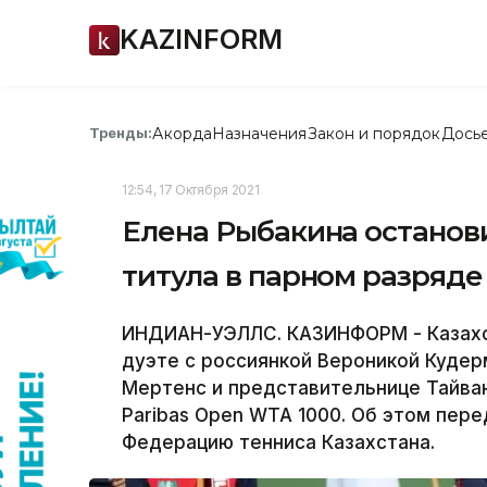
KAZINFORM
Акорда
Назначения
Закон и порядок
Дось
Тренды:
12:54, 17 Октября 2021
Елена Рыбакина останови
титула в парном разряде
ИНДИАН-УЭЛЛС. КАЗИНФОРМ - Казахст
дуэте с россиянкой Вероникой Кудер
Мертенс и представительнице Тайван
Paribas Open WTA 1000. Об этом пер
Федерацию тенниса Казахстана.