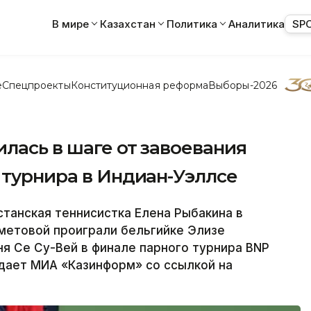
В мире
Казахстан
Политика
Аналитика
SP
е
Спецпроекты
Конституционная реформа
Выборы-2026
лась в шаге от завоевания
 турнира в Индиан-Уэллсе
анская теннисистка Елена Рыбакина в
метовой проиграли бельгийке Элизе
я Се Су-Вей в финале парного турнира BNP
едает МИА «Казинформ» со ссылкой на