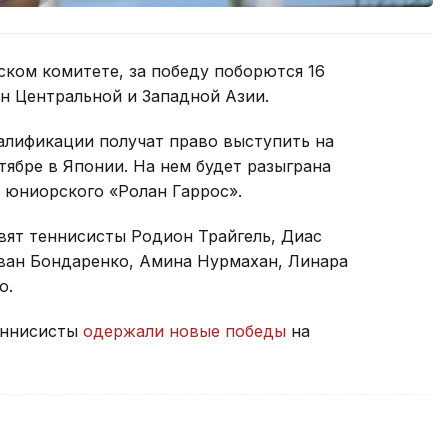
ком комитете, за победу поборются 16
н Центральной и Западной Азии.
алификации получат право выступить на
тябре в Японии. На нем будет разыграна
 юниорского «Ролан Гаррос».
вят теннисисты Родион Трайгель, Диас
Иван Бондаренко, Амина Нурмахан, Линара
о.
теннисисты
одержали новые победы
на