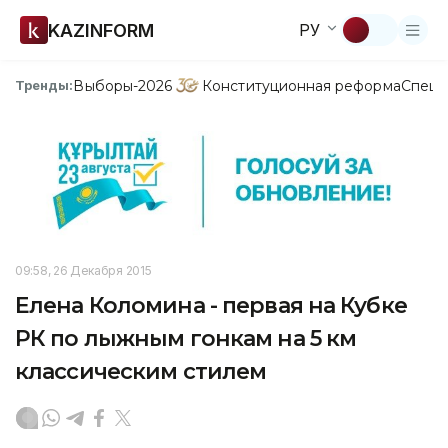
KAZINFORM
РУ
Выборы-2026
Конституционная реформа
Спецп
Тренды:
09:58, 26 Декабря 2015
Елена Коломина - первая на Кубке
РК по лыжным гонкам на 5 км
классическим стилем