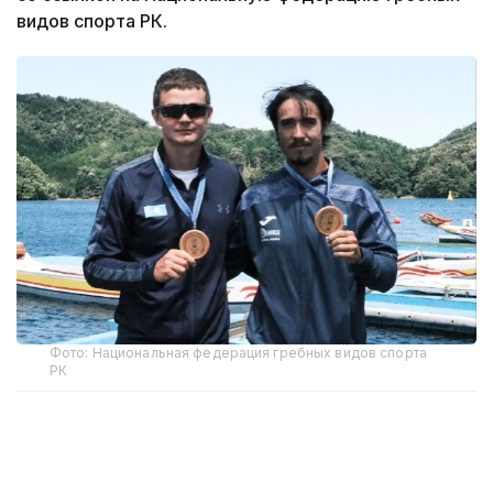
видов спорта РК.
Фото: Национальная федерация гребных видов спорта
РК
В заключительный день соревнований
чемпионами на дистанции 10 километров стали
Кирилл Тубаев и Полат Туребеков.