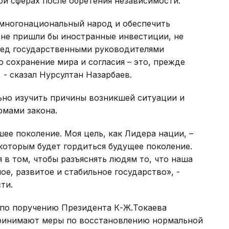
й сферах после обретения независимости.
 многонациональный народ и обеспечить
у не пришли бы иностранные инвестиции, не
еред государственными руководителями
 сохранение мира и согласия – это, прежде
 - сказал Нурсултан Назарбаев.
ьно изучить причины возникшей ситуации и
рмами закона.
ее поколение. Моя цель, как Лидера нации, –
 которым будет гордиться будущее поколение.
 в том, чтобы разъяснять людям то, что наша
ое, развитое и стабильное государство», -
ти.
 по поручению Президента К-Ж.Токаева
принимают меры по восстановлению нормальной