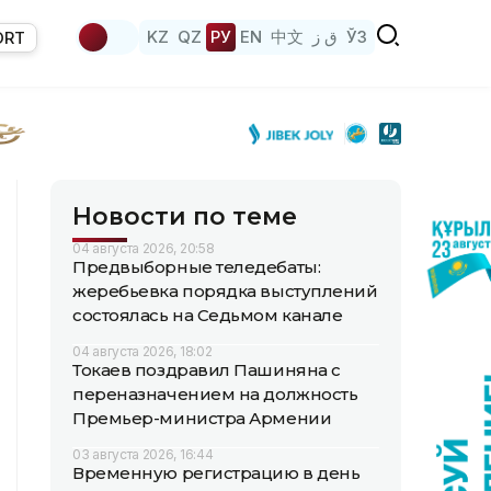
KZ
QZ
РУ
EN
中文
ق ز
ЎЗ
ORT
Новости по теме
04 августа 2026, 20:58
Предвыборные теледебаты:
жеребьевка порядка выступлений
состоялась на Седьмом канале
04 августа 2026, 18:02
Токаев поздравил Пашиняна с
переназначением на должность
Премьер-министра Армении
03 августа 2026, 16:44
Временную регистрацию в день