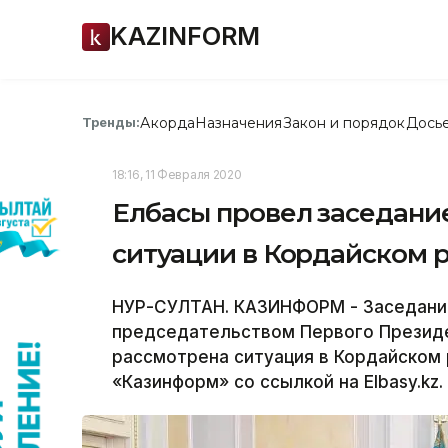
KAZINFORM
Акорда
Назначения
Закон и порядок
Дось
Тренды:
18:16, 11 Февраля 2020
Елбасы провел заседание
ситуации в Кордайском 
НУР-СУЛТАН. КАЗИНФОРМ - Заседани
председательством Первого Президе
рассмотрена ситуация в Кордайском
«Казинформ» со ссылкой на Еlbasy.kz.