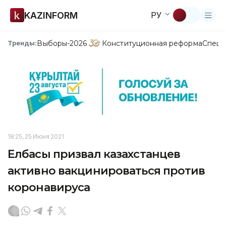
KAZINFORM
РУ
Выборы-2026
Конституционная реформа
Спецп
Тренды:
18:25, 25 Июня 2021
Елбасы призвал казахстанцев
активно вакцинироваться против
коронавируса