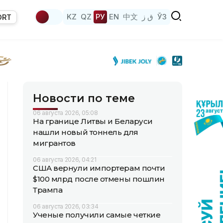
KZ
QZ
РУ
EN
中文
ق ز
ЎЗ
ORT
Новости по теме
06 августа 2026, 05:08
На границе Литвы и Беларуси
нашли новый тоннель для
мигрантов
06 августа 2026, 04:21
США вернули импортерам почти
$100 млрд после отмены пошлин
Трампа
06 августа 2026, 03:34
Ученые получили самые четкие