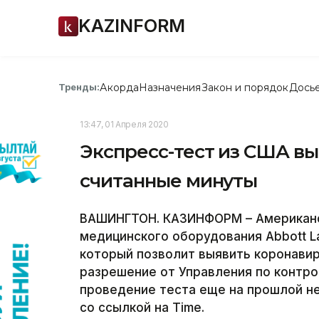
KAZINFORM
Акорда
Назначения
Закон и порядок
Дось
Тренды:
13:47, 01 Апреля 2020
Экспресс-тест из США вы
считанные минуты
ВАШИНГТОН. КАЗИНФОРМ – Американс
медицинского оборудования Abbott La
который позволит выявить коронавир
разрешение от Управления по контро
проведение теста еще на прошлой н
со ссылкой на Time.