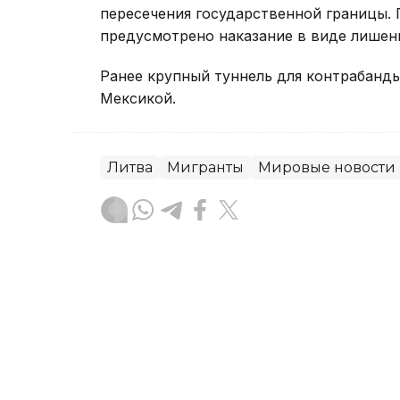
пересечения государственной границы. 
предусмотрено наказание в виде лишени
Ранее крупный туннель для контрабанд
Мексикой.
Литва
Мигранты
Мировые новости
Жанар Альжанова
Автор
04:21, 06 Августа 2026