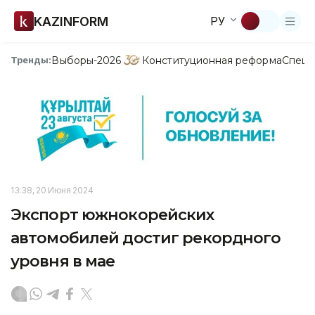
KAZINFORM
РУ
Выборы-2026
Конституционная реформа
Спецп
Тренды:
13:38, 20 Июня 2024
Экспорт южнокорейских
автомобилей достиг рекордного
уровня в мае