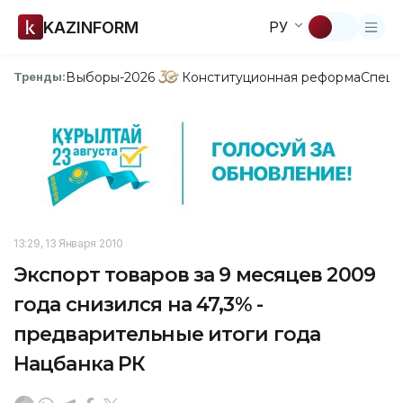
KAZINFORM
РУ
Выборы-2026
Конституционная реформа
Спецп
Тренды:
13:29, 13 Января 2010
Экспорт товаров за 9 месяцев 2009
года снизился на 47,3% -
предварительные итоги года
Нацбанка РК