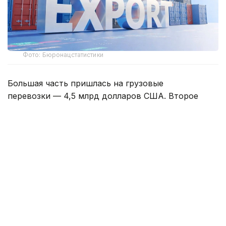
Фото: Бюронацстатистики
Большая часть пришлась на грузовые
перевозки — 4,5 млрд долларов США. Второе
место заняли поездки, под которыми
подразумеваются расходы иностранных граждан
во время пребывания в Казахстане. Их объем
вырос на 12,4%, до 2,9 млрд долларов США.
Почти вся сумма пришлась на личные поездки,
включая туризм, лечение, обучение и посещение
родственников.
Наиболее быстро среди крупных направлений рос
экспорт телекоммуникационных, компьютерных